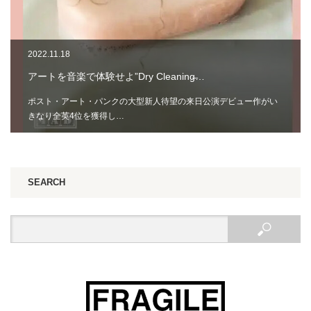
2022.11.18
アートを音楽で体験せよ”Dry Cleaning̶…
ポスト・アート・パンクの大型新人待望の来日公演デビュー作がい
きなり全英4位を獲得し…
SEARCH