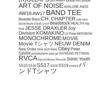
Art Book
Alien Body
90's
ART OF NOISE
AVALONE
AW15
BAND TEE
AW16
AW17
CH.
CHAPTER
Beastie Boys
cold cave
deadstock
HEALTH
Hip
David Bowie
David Lynch
JESSE DRAXLER
Joy
Hop
KOMAKINO
Division
Lil Peep
MERZBOW
MONOCHROME
MOVIE
NEUW DENIM
Movie Tシャツ
Obey
Peter
New Order
Nine Inch Nails
Saville
pictureplane
pop up
RAYMOND PETTIBON
RVCA
Sonic Youth
Sacred Bones Records
バ
SS17
SS19
SS15
SS16
SS18
vowws
ンドTシャツ