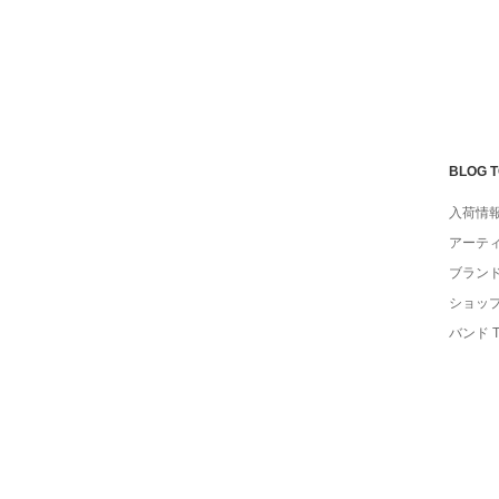
BLOG 
入荷情
アーテ
ブラン
ショッ
バンド 