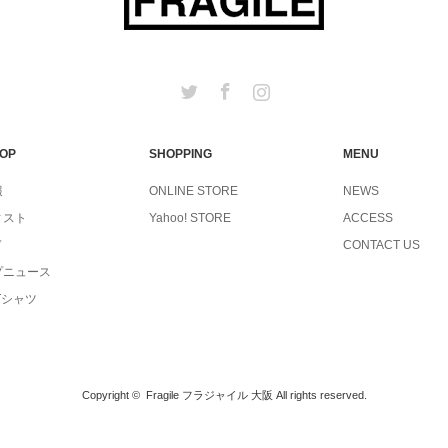
Twitter
Facebook
Instagram
TOP
SHOPPING
MENU
報
ONLINE STORE
NEWS
ィスト
Yahoo! STORE
ACCESS
ド
CONTACT US
プニュース
Tシャツ
Copyright ©
Fragile フラジャイル 大阪
All rights reserved.