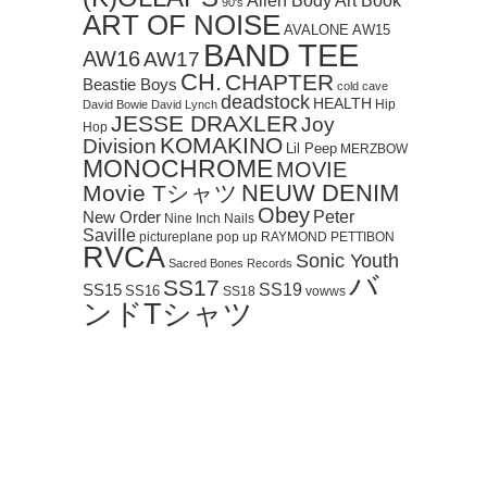
Art Book
Alien Body
90's
ART OF NOISE
AVALONE
AW15
BAND TEE
AW16
AW17
CH.
CHAPTER
Beastie Boys
cold cave
deadstock
HEALTH
Hip
David Bowie
David Lynch
JESSE DRAXLER
Joy
Hop
KOMAKINO
Division
Lil Peep
MERZBOW
MONOCHROME
MOVIE
NEUW DENIM
Movie Tシャツ
Obey
Peter
New Order
Nine Inch Nails
Saville
pictureplane
pop up
RAYMOND PETTIBON
RVCA
Sonic Youth
Sacred Bones Records
バ
SS17
SS19
SS15
SS16
SS18
vowws
ンドTシャツ