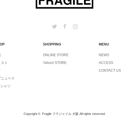
Twitter
Facebook
Instagram
TOP
SHOPPING
MENU
報
ONLINE STORE
NEWS
ィスト
Yahoo! STORE
ACCESS
ド
CONTACT US
プニュース
Tシャツ
Copyright ©
Fragile フラジャイル 大阪
All rights reserved.