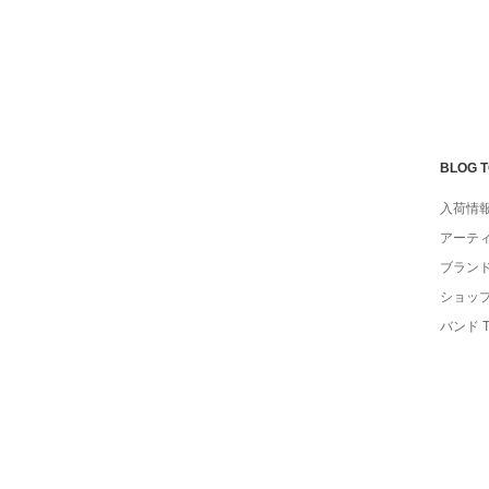
BLOG 
入荷情
アーテ
ブラン
ショッ
バンド 