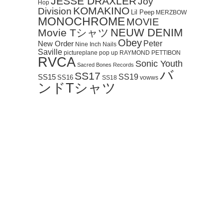
JESSE DRAXLER
Joy
Hop
KOMAKINO
Division
Lil Peep
MERZBOW
MONOCHROME
MOVIE
NEUW DENIM
Movie Tシャツ
Obey
Peter
New Order
Nine Inch Nails
Saville
pictureplane
pop up
RAYMOND PETTIBON
RVCA
Sonic Youth
Sacred Bones Records
バ
SS17
SS19
SS15
SS16
SS18
vowws
ンドTシャツ