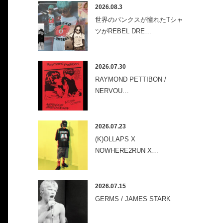
2026.08.3
世界のパンクスが憧れたTシャ
ツがREBEL DRE…
2026.07.30
RAYMOND PETTIBON /
NERVOU…
2026.07.23
(K)OLLAPS X
NOWHERE2RUN X…
2026.07.15
GERMS / JAMES STARK