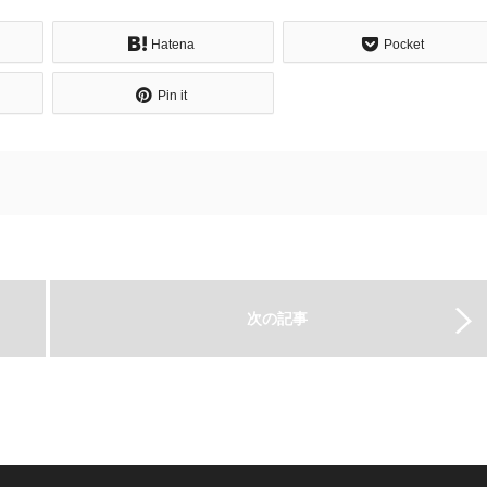
Hatena
Pocket
Pin it
次の記事