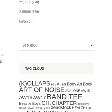
ブランド
(278)
入荷情報
(876)
新商品
(3)
す
る。
ョン
集
TAG CLOUD
(K)OLLAPS
Art Book
Alien Body
90's
ART OF NOISE
AVALONE
AW15
BAND TEE
AW16
AW17
CH.
CHAPTER
Beastie Boys
cold cave
deadstock
HEALTH
Hip
David Bowie
David Lynch