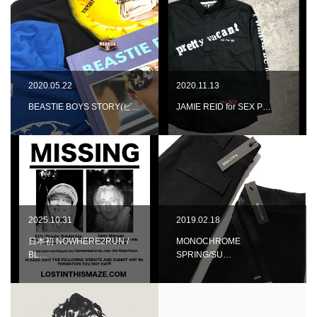
2020.05.22
2020.11.13
BEASTIE BOYS STORY(ビ…
JAMIE REID for SEX P…
2025.10.31
2019.02.18
日本初 NOWHERE2RUN /
MONOCHROME
BL…
SPRING/SU…