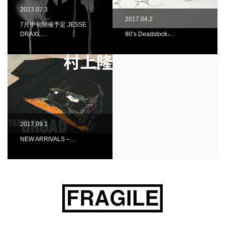
2023.07.3
2017.04.2
7月中旬開催予定 JESSE
DRAXL…
90’s Deadstock ̵…
2017.09.1
NEW ARRIVALS –…