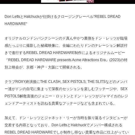
Don LettsとHatchuckが仕掛けるクロージングレーベル”REBEL DREAD
HARDWARE“
オリジナルロンドンパンクシーンのド真ん中かつ裏側をドン・レッツが臨場
感たっぷりに撮影した秘蔵映像に、全編にわたりドンのナレーション解説付
きで進行するREBEL DREAD HARDWARE制作によるオリジナルムービー
『REBEL DREAD HARDWARE presents Acme Attractions Era』(2023)の特
別上映会が、京都・神戸・大阪にて開催される。
クラブROXY終演後にTHE CLASH, SEX PISTOLS, THE SLITSなどのメンバ
ー達がドンの自宅に集まって深夜のセッションを楽しむフッテージや、SEX
PISTOLS解散直後のジョニー・ロットンとドン・レッツがジャマイカのレジ
ェンドアーティストを訪ねる貴重なフッテージなども含まれている。
加えて、ドン・レッツとジャネット・リーが当時を振り返るインタビューが
交差する内容となっており、Don LettsとHatchuckでメンバー構成される
REBEL DREAD HARDWAREでしか制作し得ない貴重な作品に仕上がってい