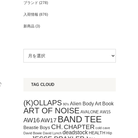
ブランド
(278)
入荷情報
(876)
新商品
(3)
で
TAG CLOUD
(K)OLLAPS
Art Book
Alien Body
90's
ART OF NOISE
AVALONE
AW15
BAND TEE
AW16
AW17
CH.
CHAPTER
Beastie Boys
cold cave
deadstock
HEALTH
Hip
David Bowie
David Lynch