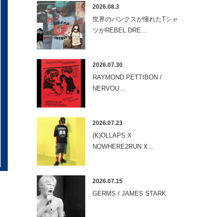
2026.08.3
世界のパンクスが憧れたTシャ
ツがREBEL DRE…
2026.07.30
RAYMOND PETTIBON /
NERVOU…
2026.07.23
(K)OLLAPS X
NOWHERE2RUN X…
2026.07.15
GERMS / JAMES STARK