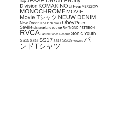
JESSE DRAXLER
Joy
Hop
KOMAKINO
Division
Lil Peep
MERZBOW
MONOCHROME
MOVIE
NEUW DENIM
Movie Tシャツ
Obey
Peter
New Order
Nine Inch Nails
Saville
pictureplane
pop up
RAYMOND PETTIBON
RVCA
Sonic Youth
Sacred Bones Records
バ
SS17
SS19
SS15
SS16
SS18
vowws
ンドTシャツ