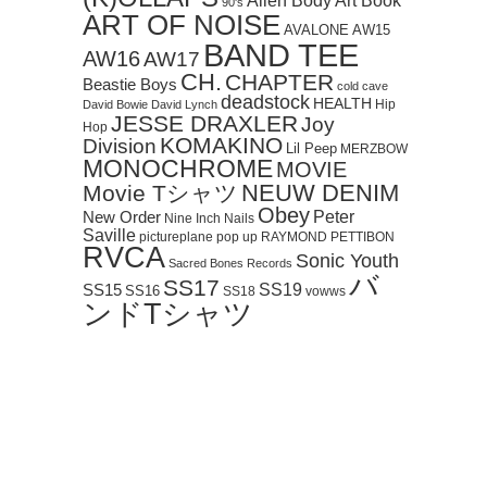
Art Book
Alien Body
90's
ART OF NOISE
AVALONE
AW15
BAND TEE
AW16
AW17
CH.
CHAPTER
Beastie Boys
cold cave
deadstock
HEALTH
Hip
David Bowie
David Lynch
JESSE DRAXLER
Joy
Hop
KOMAKINO
Division
Lil Peep
MERZBOW
MONOCHROME
MOVIE
NEUW DENIM
Movie Tシャツ
Obey
Peter
New Order
Nine Inch Nails
Saville
pictureplane
pop up
RAYMOND PETTIBON
RVCA
Sonic Youth
Sacred Bones Records
バ
SS17
SS19
SS15
SS16
SS18
vowws
ンドTシャツ