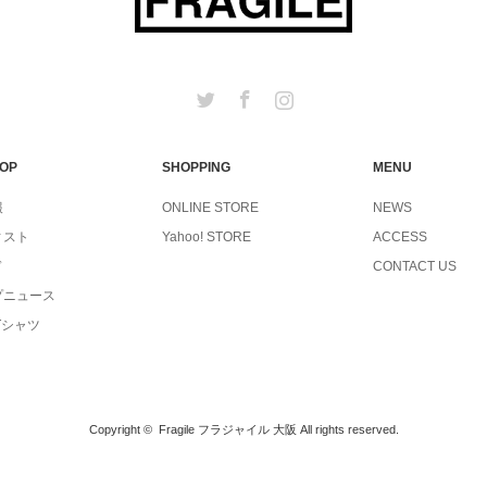
Twitter
Facebook
Instagram
TOP
SHOPPING
MENU
報
ONLINE STORE
NEWS
ィスト
Yahoo! STORE
ACCESS
ド
CONTACT US
プニュース
Tシャツ
Copyright ©
Fragile フラジャイル 大阪
All rights reserved.