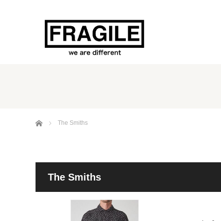
ホーム
The Smiths
The Smiths