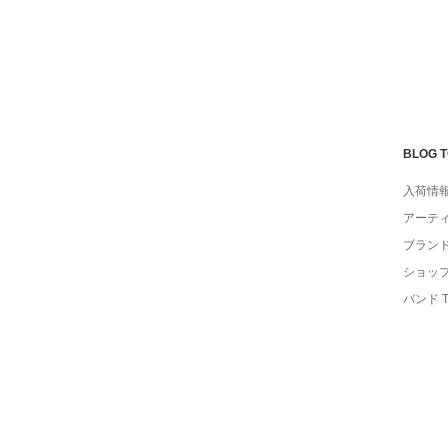
BLOG 
入荷情
アーテ
ブラン
ショッ
バンド 