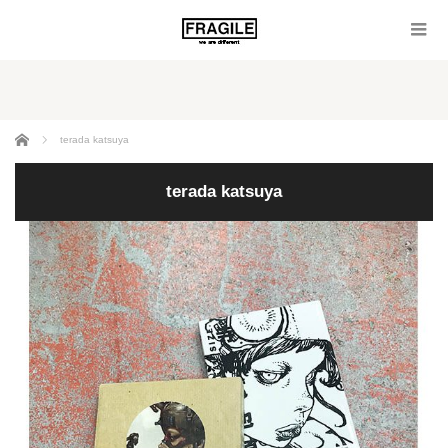
ホーム
terada katsuya
terada katsuya