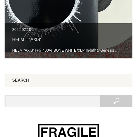
2022.02.10
HELM – “AXIS”
HELM "AXIS" 限定400枚 BONE WHITE盤LP 販売開始Genesis …
SEARCH