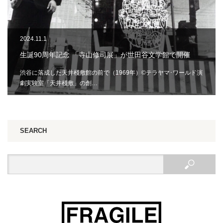
2024.11.1
生誕90周年記念 「寺山修司展」が世田谷文学館で開催
渋谷に落成した天井棧敷館の前で（1969年）©テラヤマ･ワールド演
劇実験室「天井棧敷」の創…
SEARCH