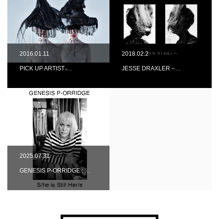
2016.01.11
2018.02.2
PICK UP ARTIST ̵…
JESSE DRAXLER –…
2025.07.31
GENESIS P-ORRIDGE : …