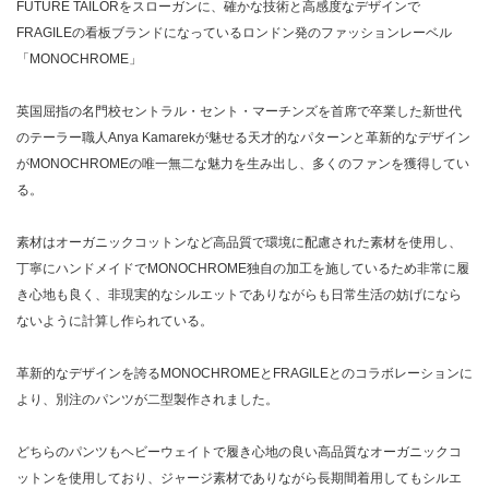
FUTURE TAILORをスローガンに、確かな技術と高感度なデザインで
FRAGILEの看板ブランドになっているロンドン発のファッションレーベル
「MONOCHROME」
英国屈指の名門校セントラル・セント・マーチンズを首席で卒業した新世代
のテーラー職人Anya Kamarekが魅せる天才的なパターンと革新的なデザイン
がMONOCHROMEの唯一無二な魅力を生み出し、多くのファンを獲得してい
る。
素材はオーガニックコットンなど高品質で環境に配慮された素材を使用し、
丁寧にハンドメイドでMONOCHROME独自の加工を施しているため非常に履
き心地も良く、非現実的なシルエットでありながらも日常生活の妨げになら
ないように計算し作られている。
革新的なデザインを誇るMONOCHROMEとFRAGILEとのコラボレーションに
より、別注のパンツが二型製作されました。
どちらのパンツもヘビーウェイトで履き心地の良い高品質なオーガニックコ
ットンを使用しており、ジャージ素材でありながら長期間着用してもシルエ