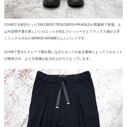
21AWで大好評だったTAILORED TROUSERS×FRAGILEが異素材で登場。も
はや説明不要の美しいシルエットが生むドレッシーさとリラックス感が上手
くミックスされたMONOCHROMEらしいパンツです。
21AWで見せたドレープ感を残しながらもハリのある素材によってシルエット
が維持され、より立体感のある仕上がりとなっています。