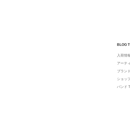
BLOG 
入荷情
アーテ
ブラン
ショッ
バンド 