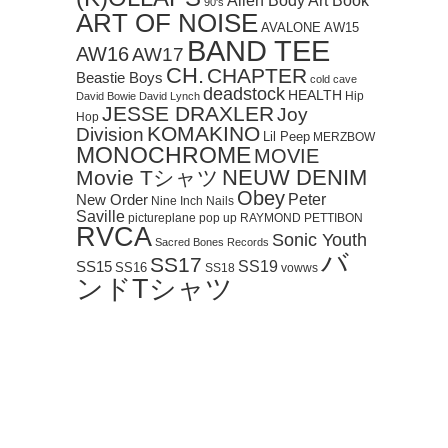
Art Book
Alien Body
90's
ART OF NOISE
AVALONE
AW15
BAND TEE
AW16
AW17
CH.
CHAPTER
Beastie Boys
cold cave
deadstock
HEALTH
Hip
David Bowie
David Lynch
JESSE DRAXLER
Joy
Hop
KOMAKINO
Division
Lil Peep
MERZBOW
MONOCHROME
MOVIE
NEUW DENIM
Movie Tシャツ
Obey
Peter
New Order
Nine Inch Nails
Saville
pictureplane
pop up
RAYMOND PETTIBON
RVCA
Sonic Youth
Sacred Bones Records
バ
SS17
SS19
SS15
SS16
SS18
vowws
ンドTシャツ