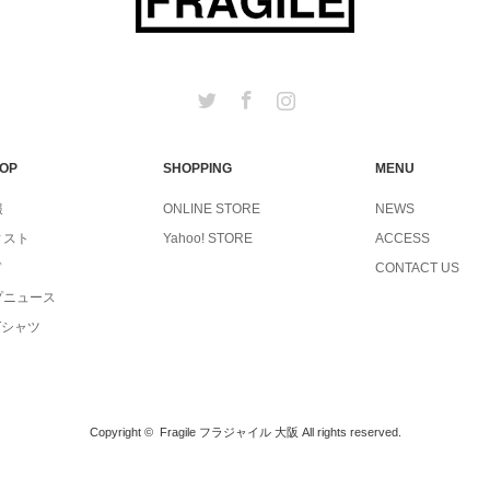
Twitter
Facebook
Instagram
TOP
SHOPPING
MENU
報
ONLINE STORE
NEWS
ィスト
Yahoo! STORE
ACCESS
ド
CONTACT US
プニュース
Tシャツ
Copyright ©
Fragile フラジャイル 大阪
All rights reserved.