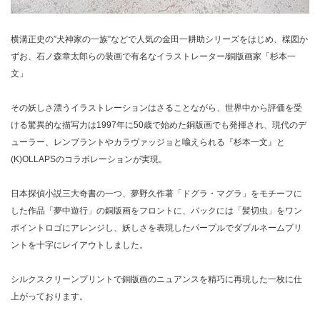
横溝正史の”犬神家の一族”などで人気の金田一耕助シリーズをはじめ、楳図か
ずお、石ノ森章太郎らの装画で有名なイラストレーター/銅版画家「杉本一
文」
その妖しさ漂うイラストレーションはさることながら、世界中から評価を受
ける驚異的な描写力は1997年に50歳で始めた銅版画でも発揮され、現代のデ
ューラー、レンブラントやカラヴァッジョと喩えられる『杉本一文』と
(K)OLLAPSのコラボレーションが実現。
日本探偵小説三大奇書の一つ、夢野久作著「ドグラ・マグラ」をモチーフに
した作品「夢中遊行」の銅版画をフロントに、バックには「髪切虫」をワン
ポイントロゴにアレンジし、妖しさを表現したパープルでダブルネームプリ
ントを十字にレイアウトしました。
シルクスクリーンプリントで銅版画のニュアンスを精巧に再現した一枚に仕
上がっております。