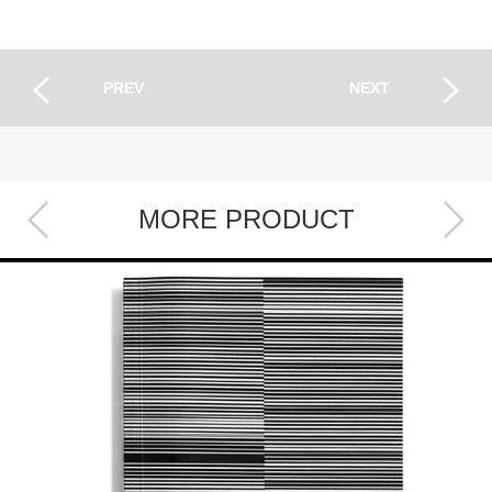
PREV
NEXT
MORE PRODUCT
Next